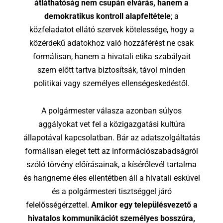
átláthatóság nem csupán elvárás, hanem a
demokratikus kontroll alapfeltétele
; a
közfeladatot ellátó szervek kötelessége, hogy a
közérdekű adatokhoz való hozzáférést ne csak
formálisan, hanem a hivatali etika szabályait
szem előtt tartva biztosítsák, távol minden
politikai vagy személyes ellenségeskedéstől.
A polgármester válasza azonban súlyos
aggályokat vet fel a közigazgatási kultúra
állapotával kapcsolatban. Bár az adatszolgáltatás
formálisan eleget tett az információszabadságról
szóló törvény előírásainak, a kísérőlevél tartalma
és hangneme éles ellentétben áll a hivatali esküvel
és a polgármesteri tisztséggel járó
felelősségérzettel.
Amikor egy településvezető a
hivatalos kommunikációt személyes bosszúra,