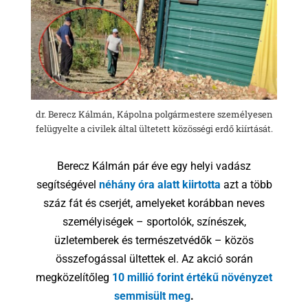
dr. Berecz Kálmán, Kápolna polgármestere személyesen
felügyelte a civilek által ültetett közösségi erdő kiírtását.
Berecz Kálmán pár éve egy helyi vadász
segítségével
néhány
óra alatt kiirtotta
azt a több
száz fát és cserjét, amelyeket korábban neves
személyiségek – sportolók, színészek,
üzletemberek és természetvédők – közös
összefogással ültettek el. Az akció során
megközelítőleg
10 millió forint értékű növényzet
semmisült meg
.