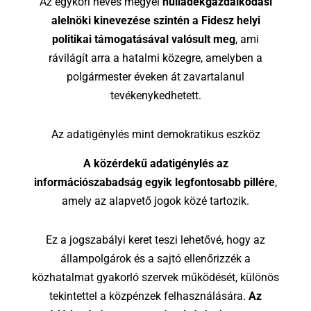
Az egykori heves megyei
hulladékgazdálkodási
alelnöki kinevezése szintén a Fidesz helyi
politikai támogatásával valósult meg
, ami
rávilágít arra a hatalmi közegre, amelyben a
polgármester éveken át zavartalanul
tevékenykedhetett.
Az adatigénylés mint demokratikus eszköz
A közérdekű adatigénylés az
információszabadság egyik legfontosabb pillére
,
amely az alapvető jogok közé tartozik.
Ez a jogszabályi keret teszi lehetővé, hogy az
állampolgárok és a sajtó ellenőrizzék a
közhatalmat gyakorló szervek működését, különös
tekintettel a közpénzek felhasználására.
Az