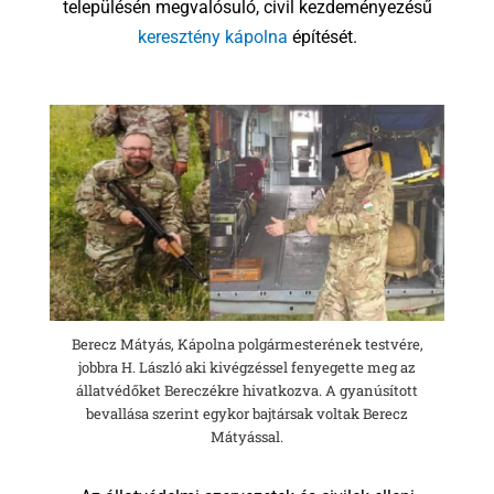
településén megvalósuló, civil kezdeményezésű
keresztény kápolna
építését.
Berecz Mátyás, Kápolna polgármesterének testvére,
jobbra H. László aki kivégzéssel fenyegette meg az
állatvédőket Bereczékre hivatkozva. A gyanúsított
bevallása szerint egykor bajtársak voltak Berecz
Mátyással.