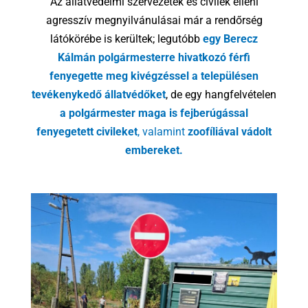
Az állatvédelmi szervezetek és civilek elleni
agresszív megnyilvánulásai már a rendőrség
látókörébe is kerültek; legutóbb
egy Berecz
Kálmán polgármesterre hivatkozó férfi
fenyegette meg kivégzéssel a településen
tevékenykedő állatvédőket
, de egy hangfelvételen
a polgármester maga is fejberúgással
fenyegetett civileket
, valamint
zoofíliával vádolt
embereket.