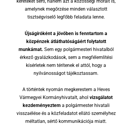
kereteket sérti, hanem azt a közösségi morált is,
amelynek megőrzése minden választott
tisztségviselő legfőbb feladata lenne.
Újságíróként a jövőben is fenntartom a
közpénzek átláthatóságáért folytatott
munkámat.
Sem egy polgármesteri hivatalból
érkező gyalázkodások, sem a megfélemlítési
kísérletek nem térítenek el attól, hogy a
nyilvánosságot tájékoztassam.
A történtek nyomán megkerestem a Heves
Vármegyei Kormányhivatalt, ahol
vizsgálatot
kezdeményeztem
a polgármester hivatali
visszaélése és a közfeladatot ellátó személyhez
méltatlan, sértő kommunikációja miatt.