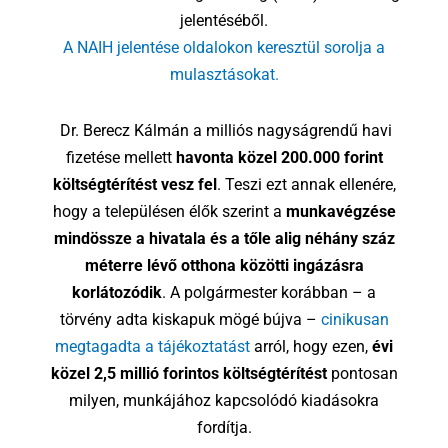
jelentéséből.
A NAIH jelentése oldalokon keresztül sorolja a
mulasztásokat.
Dr. Berecz Kálmán a milliós nagyságrendű havi
fizetése mellett
havonta közel 200.000 forint
költségtérítést vesz fel
. Teszi ezt annak ellenére,
hogy a településen élők szerint a
munkavégzése
mindössze a hivatala és a tőle alig néhány száz
méterre lévő otthona közötti ingázásra
korlátozódik
. A polgármester korábban – a
törvény adta kiskapuk mögé bújva –
cinikusan
megtagadta a tájékoztatást
arról, hogy ezen,
évi
közel 2,5 millió forintos költségtérítést
pontosan
milyen, munkájához kapcsolódó kiadásokra
fordítja.