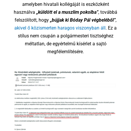
amelyben hivatali kollégáját is eszközként
használva
„küldött el a muszlim pokolba”
, továbbá
felszólított, hogy
„bújjak ki Bóday Pál végbeléből”
,
akivel ő közismerten haragos viszonyban áll
. Ez a
stílus nem csupán a polgármesteri tisztséghez
méltatlan, de egyértelmű kísérlet a sajtó
megfélemlítésére.