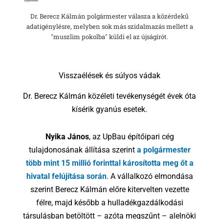
Dr. Berecz Kálmán polgármester válasza a közérdekű
adatigénylésre, melyben sok más szidalmazás mellett a
"muszlim pokolba" küldi el az újságírót.
Visszaélések és súlyos vádak
Dr. Berecz Kálmán közéleti tevékenységét évek óta
kísérik gyanús esetek.
Nyika János
, az UpBau építőipari cég
tulajdonosának állítása szerint
a polgármester
több mint 15 millió forinttal károsította meg őt a
hivatal felújítása során
. A vállalkozó elmondása
szerint Berecz Kálmán előre kitervelten vezette
félre, majd később a hulladékgazdálkodási
társulásban betöltött – azóta megszűnt – alelnöki