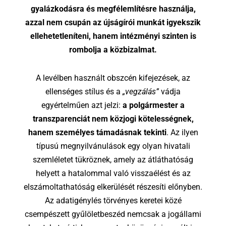
gyalázkodásra és megfélemlítésre használja,
azzal nem csupán az újságírói munkát igyekszik
ellehetetleníteni, hanem intézményi szinten is
rombolja a közbizalmat.
A levélben használt obszcén kifejezések, az
ellenséges stílus és a
„vegzálás”
vádja
egyértelműen azt jelzi:
a polgármester a
transzparenciát nem közjogi kötelességnek,
hanem személyes támadásnak tekinti
. Az ilyen
típusú megnyilvánulások egy olyan hivatali
szemléletet tükröznek, amely az átláthatóság
helyett a hatalommal való visszaélést és az
elszámoltathatóság elkerülését részesíti előnyben.
Az adatigénylés törvényes keretei közé
csempészett gyűlöletbeszéd nemcsak a jogállami