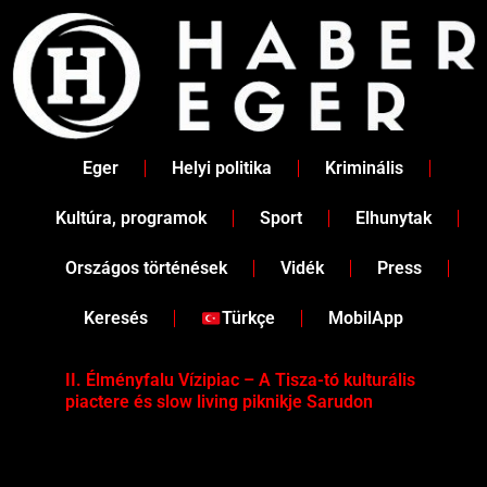
Skip
to
content
Eger
Helyi politika
Kriminális
Kultúra, programok
Sport
Elhunytak
Országos történések
Vidék
Press
Keresés
Türkçe
MobilApp
II. Élményfalu Vízipiac – A Tisza-tó kulturális
Tév
piactere és slow living piknikje Sarudon
víz
Tel