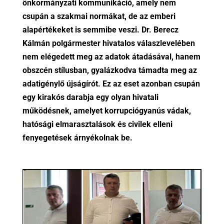
önkormányzati kommunikáció, amely nem
csupán a szakmai normákat, de az emberi
alapértékeket is semmibe veszi. Dr. Berecz
Kálmán polgármester hivatalos válaszlevelében
nem elégedett meg az adatok átadásával, hanem
obszcén stílusban, gyalázkodva támadta meg az
adatigénylő újságírót. Ez az eset azonban csupán
egy kirakós darabja egy olyan hivatali
működésnek, amelyet korrupciógyanús vádak,
hatósági elmarasztalások és civilek elleni
fenyegetések árnyékolnak be.