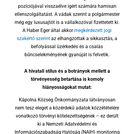
pozíciójával visszaélve ígért számára hamisan
ellenszolgáltatást. A vádak szerint a polgármester
még egy luxusajtót is a vállalkozóval fizettetett ki.
A Haber Eger által akkor
megkérdezett jogi
szakértő szerint
az elhangzottak a sikkasztás, a
befolyással üzérkedés és a csalás
bűncselekményének gyanúját is felvetik.
A hivatali stílus és a botrányok mellett a
törvényesség betartása is komoly
hiányosságokat mutat:
Kápolna Község Önkormányzata látványosan
nem tesz eleget a közérdekű adatok közzétételére
vonatkozó törvényi kötelezettségének – ez derült
ki a Nemzeti Adatvédelmi és
Információszabadság Hatóság (NAIH) monitoring